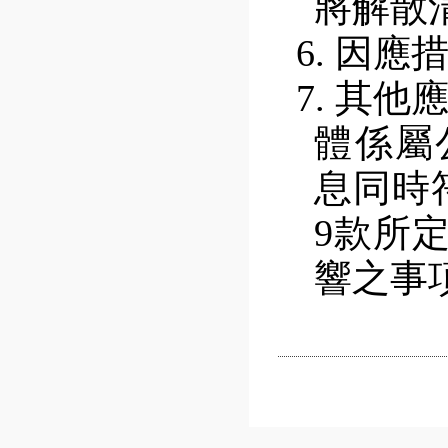
將解散
6.
因應
7.
其他
體係屬
息同時
9
款所
響之事