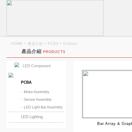
HOME
> 產品介紹
> PCBA > Display
產品介紹
PRODUCTS
LED Component
PCBA
Motor Assembly
Sensor Assembly
LED Light Bar Assembly
LED Lighting
Bar Array & Grap